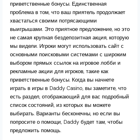
приветственные бонусы. Единственная
проблема в том, что ваш приятель продолжает
хвастаться своими потрясающими
выигрышами. Это приятное предложение, но это
не самая крупная бездепозитная акция, которую
мы видели. Игроки могут использовать сайт с
основными поисковыми системами с широким
выбором прямых ссылок на игровое лобби и
рекламные акции для игроков, такие как
приветственные бонусы. Когда вы начнете
играть в игры в Daddy Casino, вы заметите, что
есть раздел, отображающий для вас подробный
список состояний, из которых вы можете
выбирать. Варианты бесконечны, но если вы
попросите о помощи, Daddy будет там, чтобы
предложить помощь.