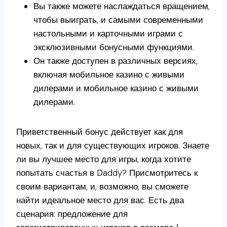
Вы также можете наслаждаться вращением,
чтобы выиграть, и самыми современными
настольными и карточными играми с
эксклюзивными бонусными функциями.
Он также доступен в различных версиях,
включая мобильное казино с живыми
дилерами и мобильное казино с живыми
дилерами.
Приветственный бонус действует как для
новых, так и для существующих игроков. Знаете
ли вы лучшее место для игры, когда хотите
попытать счастья в Daddy? Присмотритесь к
своим вариантам, и, возможно, вы сможете
найти идеальное место для вас. Есть два
сценария: предложение для