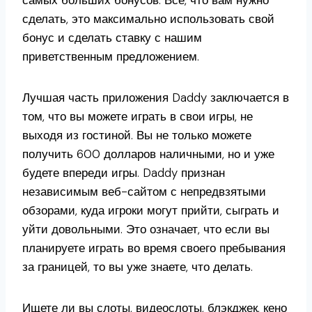
сделать, это максимально использовать свой
бонус и сделать ставку с нашим
приветственным предложением.
Лучшая часть приложения Daddy заключается в
том, что вы можете играть в свои игры, не
выходя из гостиной. Вы не только можете
получить 600 долларов наличными, но и уже
будете впереди игры. Daddy признан
независимым веб-сайтом с непредвзятыми
обзорами, куда игроки могут прийти, сыграть и
уйти довольными. Это означает, что если вы
планируете играть во время своего пребывания
за границей, то вы уже знаете, что делать.
Ищете ли вы слоты, видеослоты, блэкджек, кено