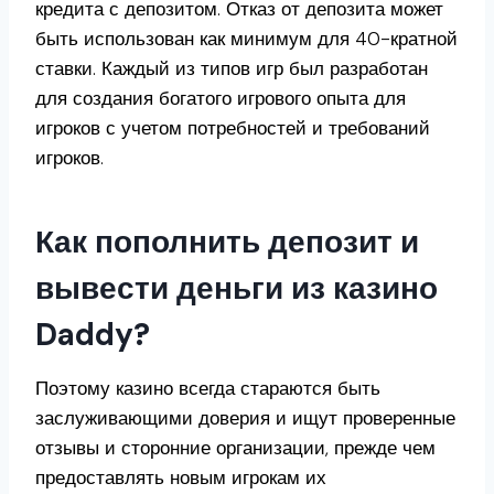
кредита с депозитом. Отказ от депозита может
быть использован как минимум для 40-кратной
ставки. Каждый из типов игр был разработан
для создания богатого игрового опыта для
игроков с учетом потребностей и требований
игроков.
Как пополнить депозит и
вывести деньги из казино
Daddy?
Поэтому казино всегда стараются быть
заслуживающими доверия и ищут проверенные
отзывы и сторонние организации, прежде чем
предоставлять новым игрокам их