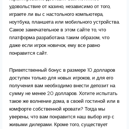
удовольствие от казино, независимо от того,
играете ли вы с настольного компьютера,
ноутбука, планшета или мобильного устройства.
Самое замечательное в этом сайте то, что
платформа разработана таким образом, что
даже если игрок новичок, ему все равно
понравится сайт.
Приветственный бонус в размере 10 долларов
доступен только для новых игроков, и для его
получения вам необходимо внести депозит на
сумму не менее 20 долларов. Хотите испытать
такое же волнение дома, в своей гостиной или в
комфорте собственной кровати? Тогда мы
уверены, что вам понравится наш выбор игр с
живыми дилерами. Кроме того, существует