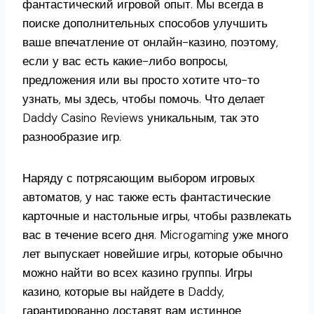
фантастический игровой опыт. Мы всегда в
поиске дополнительных способов улучшить
ваше впечатление от онлайн-казино, поэтому,
если у вас есть какие-либо вопросы,
предложения или вы просто хотите что-то
узнать, мы здесь, чтобы помочь. Что делает
Daddy Casino Reviews уникальным, так это
разнообразие игр.
Наряду с потрясающим выбором игровых
автоматов, у нас также есть фантастические
карточные и настольные игры, чтобы развлекать
вас в течение всего дня. Microgaming уже много
лет выпускает новейшие игры, которые обычно
можно найти во всех казино группы. Игры
казино, которые вы найдете в Daddy,
гарантированно доставят вам истинное