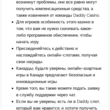
возникнут проблемы, они все равно могут
получить компенсационные средства, а
также извинения от команды Daddy Casino.
Для игроков особенность этого казино в
том, что вам не нужно скачивать какое-
либо программное обеспечение, чтобы
начать игру.
Присоединяйтесь к действию и
наслаждайтесь онлайн-слотами, получая
свои награды.
Канадцы, будьте уверены, онлайн-азартные
игры в Канаде предлагают безопасные и
инновационные игры.
Кроме того, вы также можете подать заявку
в службу поддержки через чат.
Если вы не уверены, есть ли в Daddy слот,
который вам нравится, и хотите получить