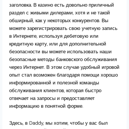
заголовка. В казино есть довольно приличный
раздел с живыми дилерами, хотя и не такой
обширный, как у некоторых конкурентов. Вы
можете зарегистрировать свою учетную запись
в Интернете, используя дебетовую или
кредитную карту, или для дополнительной
безопасности вы можете использовать наши
безопасные методы банковского обслуживания
через Интернет. В этом случае удобный игровой
опыт стал возможен благодаря помощи хорошо
информированной и полезной команды
обслуживания клиентов, которая быстро
отвечает на запросы и предоставляет
информацию в понятной форме.
Здесь, в Daddy, мы хотим, чтобы у вас был