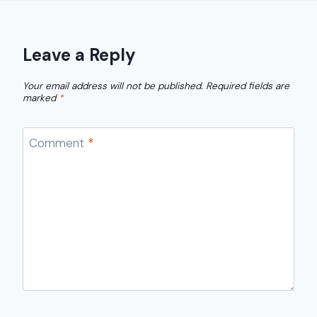
Leave a Reply
Your email address will not be published.
Required fields are
marked
*
Comment
*