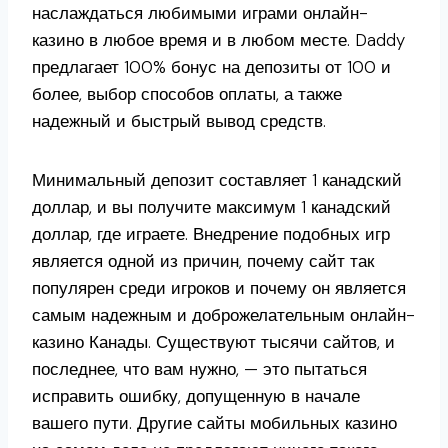
наслаждаться любимыми играми онлайн-
казино в любое время и в любом месте. Daddy
предлагает 100% бонус на депозиты от 100 и
более, выбор способов оплаты, а также
надежный и быстрый вывод средств.
Минимальный депозит составляет 1 канадский
доллар, и вы получите максимум 1 канадский
доллар, где играете. Внедрение подобных игр
является одной из причин, почему сайт так
популярен среди игроков и почему он является
самым надежным и доброжелательным онлайн-
казино Канады. Существуют тысячи сайтов, и
последнее, что вам нужно, — это пытаться
исправить ошибку, допущенную в начале
вашего пути. Другие сайты мобильных казино