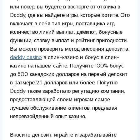
или покер, вы будете в восторге от отклика в
Daddy, где вы найдете игры, которые хотите. Это
включает в себя тип игры, поставщика игр,
количество линий выплат, джекпот, бонусные
функции, ставку выплат и рейтинг пригодности.
Вы можете проверить метод внесения депозита
daddy casino
в спин-казино и бонус в спин-
казино на нашем сайте. Получите 100% бонус
до 500 канадских долларов на первый депозит
в размере 25 долларов или более. Попутно
Daddy также заработало репутацию компании,
предоставляющей своим игрокам самое
лучшее обслуживание клиентов, предлагая
непревзойденный опыт казино.
Вносите депозит, играйте и зарабатывайте