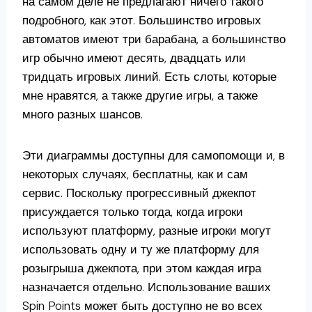
на самом деле не предлагают ничего такого
подробного, как этот. Большинство игровых
автоматов имеют три барабана, а большинство
игр обычно имеют десять, двадцать или
тридцать игровых линий. Есть слоты, которые
мне нравятся, а также другие игры, а также
много разных шансов.
Эти диаграммы доступны для самопомощи и, в
некоторых случаях, бесплатны, как и сам
сервис. Поскольку прогрессивный джекпот
присуждается только тогда, когда игроки
используют платформу, разные игроки могут
использовать одну и ту же платформу для
розыгрыша джекпота, при этом каждая игра
назначается отдельно. Использование ваших
Spin Points может быть доступно не во всех