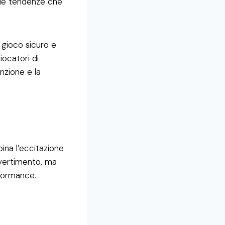
alle tendenze che
 gioco sicuro e
iocatori di
enzione e la
ina l’eccitazione
ivertimento, ma
rformance.