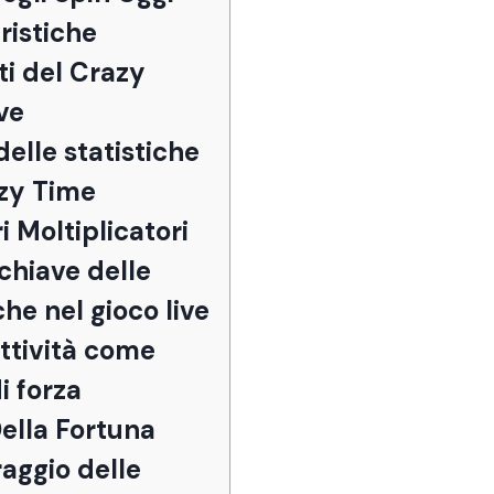
ristiche
ti del Crazy
ve
delle statistiche
zy Time
ri Moltiplicatori
 chiave delle
che nel gioco live
attività come
i forza
ella Fortuna
aggio delle