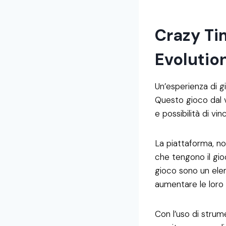
Crazy Ti
Evolutio
Un’esperienza di g
Questo gioco dal v
e possibilità di vinc
La piattaforma, no
che tengono il gio
gioco sono un elem
aumentare le loro 
Con l’uso di strume