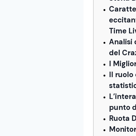
Caratte
eccitan
Time Li
Analisi 
del Cra
I Miglio
Il ruolo
statisti
L’inter
punto d
Ruota D
Monitor