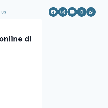
 Us
online di